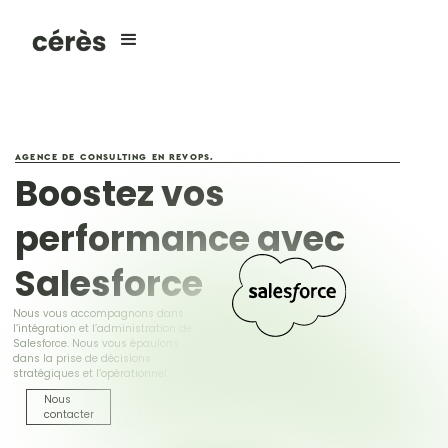
AGENCE DE CONSULTING EN REVOPS.
Boostez vos
performance avec
Salesforce
Nous vous accompagnons dans
l’intégration et l’administration de
Salesforce. Nous vous épaulons
dans la prise de décisions
stratégiques et l’opérationnel.
Nous
contacter