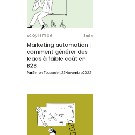
ACQUISITION
3
min
Marketing automation :
comment générer des
leads à faible coût en
B2B
Par
Simon Toussaint
,
22
Novembre
2022