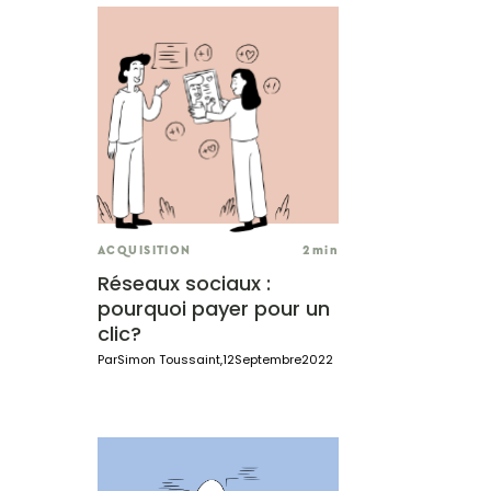
ACQUISITION
2
min
Réseaux sociaux :
pourquoi payer pour un
clic?
Par
Simon Toussaint
,
12
Septembre
2022