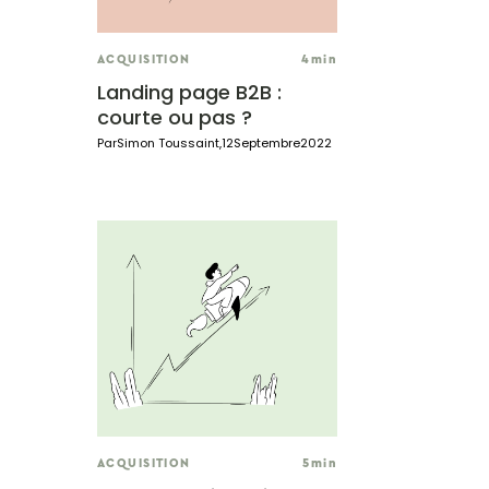
ACQUISITION
4
min
Landing page B2B :
courte ou pas ?
Par
Simon Toussaint
,
12
Septembre
2022
ACQUISITION
5
min