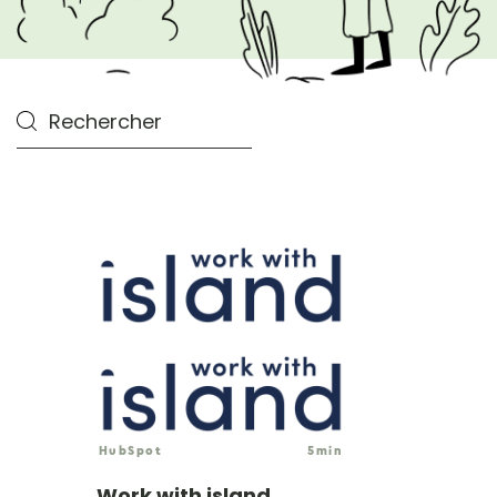
HubSpot
5
min
Work with island