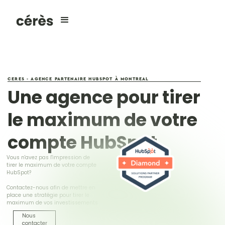
CERES - AGENCE PARTENAIRE HUBSPOT À MONTREAL
Une agence pour tirer
le maximum de votre
compte HubSpot
Vous n'avez pas l'impression de
tirer le maximum de votre compte
HubSpot?
Contactez-nous afin de mettre en
place une stratégie pour tirer le
maximum de vos investissements
Nous
contacter